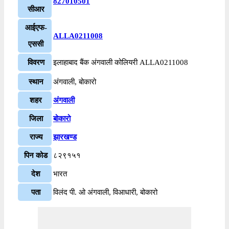
827010501
सीआर
आईएफ-
ALLA0211008
एससी
विवरण
इलाहाबाद बैंक अंगवाली कोलियरी ALLA0211008
स्थान
अंगवाली, बोकारो
शहर
अंगवाली
जिला
बोकारो
राज्य
झारखण्ड
पिन कोड
८२९१५१
देश
भारत
पता
विलंद पी. ओ अंगवाली, विआधारी, बोकारो