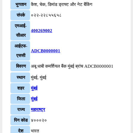
भुगतान
कैश, चेक, डिमांड ड्राफ्ट और नेट बैंकिंग
संपर्क
०२२-२२८५५६५८
एमआई-
400269002
सीआर
आईएफ-
ADCB0000001
एससी
विवरण
अबू धाबी कमर्शियल बैंक मुंबई ब्रांच ADCB0000001
स्थान
मुंबई, मुंबई
शहर
मुंबई
जिला
मुंबई
राज्य
महाराष्ट्र
पिन कोड
४०००२०
देश
भारत