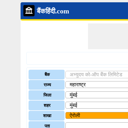
बैंकहिंदी.com
बैंक
राज्य
जिला
शहर
शाखा
पता