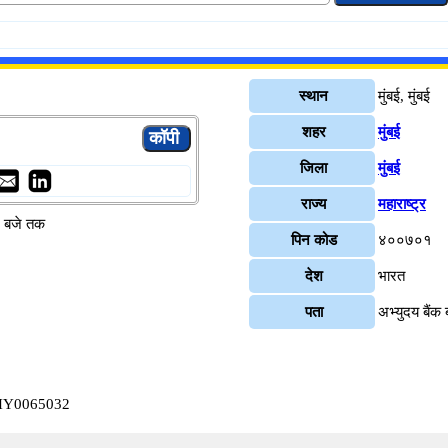
स्थान
मुंबई, मुंबई
शहर
मुंबई
जिला
मुंबई
राज्य
महाराष्ट्र
४ बजे तक
पिन कोड
४००७०१
देश
भारत
पता
अभ्युदय बैंक
ABHY0065032