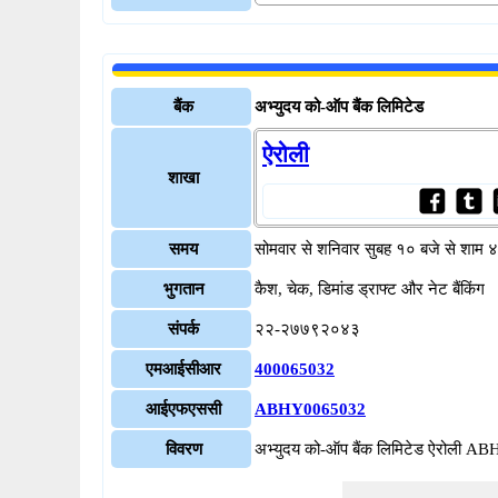
बैंक
अभ्युदय को-ऑप बैंक लिमिटेड
ऐरोली
शाखा
समय
सोमवार से शनिवार सुबह १० बजे से शाम 
भुगतान
कैश, चेक, डिमांड ड्राफ्ट और नेट बैंकिंग
संपर्क
२२-२७७९२०४३
एमआईसीआर
400065032
आईएफएससी
ABHY0065032
विवरण
अभ्युदय को-ऑप बैंक लिमिटेड ऐरोली 