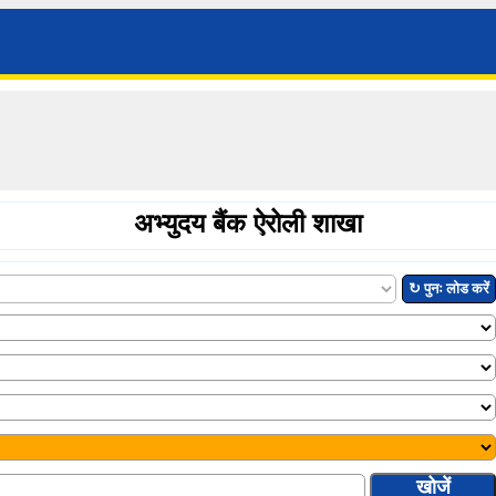
अभ्युदय बैंक ऐरोली शाखा
↻ पुनः लोड करें