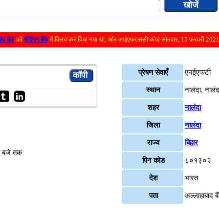
ाद बैंक
को
इंडियन बैंक
में विलय कर दिया गया था; और आईएफएससी कोड सोमवार, 15 फरवरी 2021 
प्रेषण सेवाएँ
एनईएफटी
स्थान
नालंदा, नालंद
शहर
नालंदा
जिला
नालंदा
राज्य
बिहार
४ बजे तक
पिन कोड
८०१३०२
देश
भारत
पता
अल्लाहाबाद ब