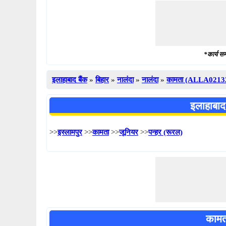
*कार्य सम
इलाहाबाद बैंक
»
बिहार
»
नालंदा
»
नालंदा
»
कामता (ALLA0213
इलाहाबाद
>>
इस्लामपुर
>>
कामता
>>
जूनियर
>>
पन्हर (रूरल)
कामत