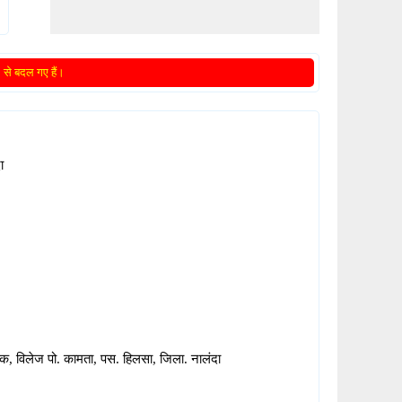
से बदल गए हैं।
ा
ैंक, विलेज पो. कामता, पस. हिलसा, जिला. नालंदा