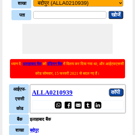
शाखा
पता
ध्यान दें:
इलाहाबाद बैंक
को
इंडियन बैंक
में विलय कर दिया गया था; और आईएफएससी
कोड सोमवार, 15 फरवरी 2021 से बदल गए हैं।
आईएफ-
ALLA0210939
एससी
कोड
बैंक
इलाहाबाद बैंक
शाखा
बद्दोपुर