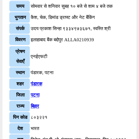
समय
सोमवार से शनिवार सुबह १० बजे से शाम ४ बजे तक
भुगतान
कैश, चेक, डिमांड ड्राफ्ट और नेट बैंकिंग
संपर्क
उदय प्रकाश सिन्हा ९३३४९७३६७१, स्वस्ति श्री
विवरण
इलाहाबाद बैंक बद्दोपुर ALLA0210939
प्रेषण
एनईएफटी
सेवाएँ
स्थान
पंडारक, पटना
शहर
पंडारक
जिला
पटना
राज्य
बिहार
पिन कोड
८०३२२१
देश
भारत