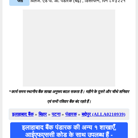
पता
विलेज. एंड पी. ओ. पंडारक (बढ़) , डिसत्पत्न, पिन ८०३२२१
*कार्य समय स्थानीय बैंक शाखा अनुरूप बदल सकता है। महीने के दूसरे और चौथे शनिवार
एवं सभी रविवार बैंक बंद रहते हैं।
इलाहाबाद बैंक
»
बिहार
»
पटना
»
पंडारक
»
बद्दोपुर (ALLA0210939)
इलाहाबाद बैंक पंडारक की अन्य १ शाखाएँ,
आईएफएससी कोड के साथ उपलब्ध हैं -