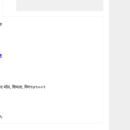
ा
श
, द मॉल, शिमला, पिण१७१००१
ं।