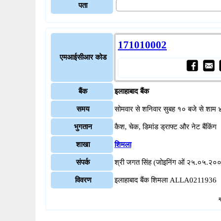
पता
171010002
एमआईसीआर कोड
बैंक
इलाहाबाद बैंक
समय
सोमवार से शनिवार सुबह १० बजे से शाम 
भुगतान
कैश, चेक, डिमांड ड्राफ्ट और नेट बैंकिंग
शाखा
शिमला
संपर्क
श्री जगत सिंह (जोइनिंग ओं २५.०५.२००८
विवरण
इलाहाबाद बैंक शिमला ALLA0211936
न